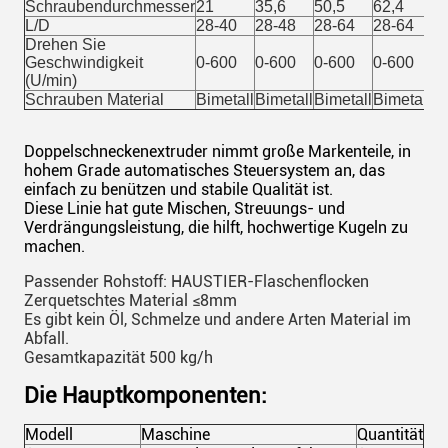
Schraubendurchmesser
21
35,6
50,5
62,4
7
L/D
28-40
28-48
28-64
28-64
2
Drehen Sie
Geschwindigkeit
0-600
0-600
0-600
0-600
0
(U/min)
Schrauben Material
Bimetall
Bimetall
Bimetall
Bimetall
Bi
Doppelschneckenextruder nimmt große Markenteile, in
hohem Grade automatisches Steuersystem an, das
einfach zu benützen und stabile Qualität ist.
Diese Linie hat gute Mischen, Streuungs- und
Verdrängungsleistung, die hilft, hochwertige Kugeln zu
machen.
Passender Rohstoff: HAUSTIER-Flaschenflocken
Zerquetschtes Material ≤8mm
Es gibt kein Öl, Schmelze und andere Arten Material im
Abfall
.
Gesamtkapazität 500 kg/h
Die Hauptkomponenten:
Modell
Maschine
Quantität