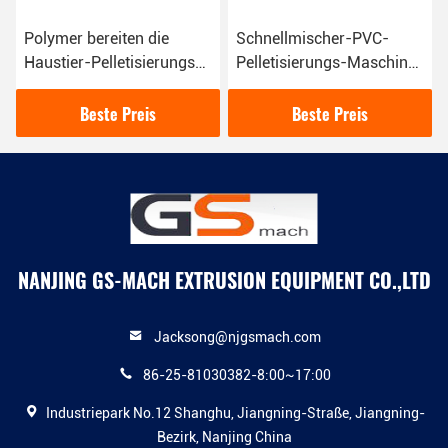
Polymer bereiten die
Schnellmischer-PVC-
Haustier-Pelletisierungs-
Pelletisierungs-Maschine
Maschine auf und bereiten
mit Kapazität 500 - 600
Plastikgranulierer-
Kilogramm/Stunde
Beste Preis
Beste Preis
Maschine auf
NANJING GS-MACH EXTRUSION EQUIPMENT CO.,LTD
Jacksong@njgsmach.com
86-25-81030382-8:00~17:00
Industriepark No.12 Shanghu, Jiangning-Straße, Jiangning-
Bezirk, Nanjing China