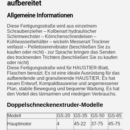
aufbereitet
Allgemeine Informationen
Diese Fertigungsstraße wird aus einzelnem
Schraubenzieher – Kolbenart hydraulischer
Schirmwechsler – Körnchenschneideisen –
Kühlwasserbehälter – wickeln Messerart Trockner
verfasst – Pelletisierervibrator (beschließen Sie zu
kaufen oder nicht) - zur Sprache bringen das Senden
des trocknenden Trichters (beschließen Sie zu kaufen
oder nicht)
Diese Fertigungsstraße wird für HAUSTIER-Blatt,
Flaschen benutzt. Es ist eine ideale Ausrüstung für das
aufbereitende und granulierende HAUSTIER. Es hat
neuen Entwurf, Kompaktbauweise und angemessener
Plan, stabile Bewegung und bequeme Wartung. Es hat
den Vorteil des lärmarmen und niedrigen Verbrauchs.
Doppelschneckenextruder-Modelle
Modell
GS-20
GS-35
GS-50
GS-65
G
Hauptmotor
4
45-22
37-75
45-75
7