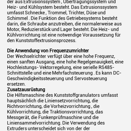
der aus
Extrusionssystem
, Übertragungssystem und
Heiz- und Kühlsystem besteht.
Das Extrusionssystem
umfasst
Schnecke
, Trommel, Trichter, Düse
und
Schimmel
.
Die Funktion des Getriebesystems besteht
darin, die Schraube anzutreiben, die normalerweise aus
Motor, Reduzierstück
und
Lager besteht.
Die Heiz- und
Kühlvorrichtung ist eine notwendige Voraussetzung für
den Kunststoffextrusionsprozess.
Die Anwendung von Frequenzumrichter
Der Wechselrichter verfügt über eine hohe Frequenz,
einen sanften Ausgang, eine hohe Regelgenauigkeit, eine
Hochleistungs-
Vektorregelung, eine serielle RS485-
Schnittstelle und eine
Mehrfachsteuerung
.
Es kann DC-
Geschwindigkeitssteuerung und Servosteuerung
ersetzen.
Zusatzausrüstung
Die Hilfsmaschine des Kunststoffgranulators umfasst
hauptsächlich die Liniensetzvorrichtung, die
Richtvorrichtung, die
Vorheizvorrichtung
, die
Kühlvorrichtung, die Traktionsvorrichtung, das
Messgerät, die Funkenprüfmaschine und die
Liniensammelvorrichtung.
Die Verwendung des
Extruders
unterscheidet sich von der der