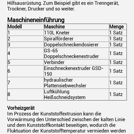
Hilfsausrüstung.
Zum Beispiel gibt es ein Trenngerät,
Trockner, Drucker und so weiter.
Maschineneinführung
Modell
Maschine
Menge
1
110L Kneter
1 Satz
2
Spiralförderer
1 Satz
3
Doppelschneckendosierer
1 Satz
GS-65
4
1 Satz
Doppelschneckenextruder
5
Verbinder
1 Satz
Einschneckenextruder GSD-
6
1 Satz
150
hydraulischer
7
1 Satz
Plattensiebwechsler
Luftkühlung
8
1 Satz
Heißschneidsystem
Vorheizgerät
Im Prozess der Kunststoffextrusion kann die
Vorwärmung den Unterschied zwischen der kalten Linie
und dem Kunststoffkontakt beseitigen, wodurch die
Fluktuation der Kunststofftemperatur vermieden werden