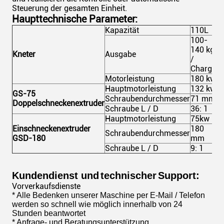
Steuerung der gesamten Einheit.
Haupttechnische Parameter:
Kapazität
110L
100-
140 kg
Kneter
Ausgabe
/
Charge
Motorleistung
180 kw
Hauptmotorleistung
132 kw
GS-75
Schraubendurchmesser
71 mm
Doppelschneckenextruder
Schraube L / D
36: 1
Hauptmotorleistung
75kw
Einschneckenextruder
180
Schraubendurchmesser
GSD-180
mm
Schraube L / D
9: 1
Kundendienst und
technischer
Support:
Vorverkaufsdienste
* Alle Bedenken unserer Maschine per E-Mail / Telefon
werden so schnell wie möglich innerhalb von 24
Stunden beantwortet
* Anfrage- und Beratungsunterstützung