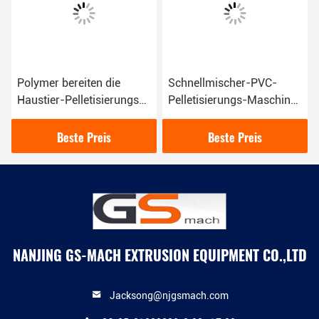
Polymer bereiten die
Schnellmischer-PVC-
Haustier-Pelletisierungs-
Pelletisierungs-Maschine
Maschine auf und bereiten
mit Kapazität 500 - 600
Plastikgranulierer-
Kilogramm/Stunde
Beste Preis
Beste Preis
Maschine auf
NANJING GS-MACH EXTRUSION EQUIPMENT CO.,LTD
Jacksong@njgsmach.com