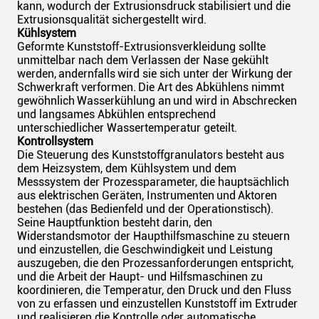
kann, wodurch der Extrusionsdruck stabilisiert und die
Extrusionsqualität sichergestellt wird.
Kühlsystem
Geformte Kunststoff-Extrusionsverkleidung sollte
unmittelbar nach dem Verlassen der Nase gekühlt
werden,
andernfalls
wird sie sich unter der Wirkung der
Schwerkraft verformen.
Die Art des Abkühlens nimmt
gewöhnlich
Wasserkühlung an
und wird in Abschrecken
und langsames Abkühlen entsprechend
unterschiedlicher Wassertemperatur geteilt.
Kontrollsystem
Die Steuerung des Kunststoffgranulators besteht aus
dem Heizsystem, dem Kühlsystem und dem
Messsystem der Prozessparameter, die hauptsächlich
aus elektrischen Geräten, Instrumenten
und
Aktoren
bestehen (das Bedienfeld und der Operationstisch).
Seine Hauptfunktion besteht darin, den
Widerstandsmotor der Haupthilfsmaschine zu steuern
und einzustellen, die Geschwindigkeit und Leistung
auszugeben, die den Prozessanforderungen entspricht,
und die Arbeit der Haupt- und Hilfsmaschinen zu
koordinieren, die Temperatur, den Druck und den Fluss
von zu erfassen und einzustellen Kunststoff im Extruder
und realisieren die Kontrolle oder automatische