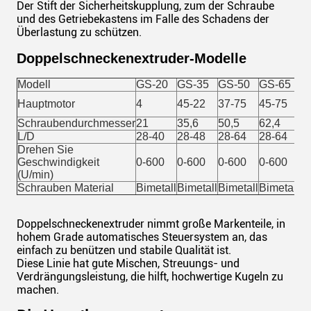
Der Stift der Sicherheitskupplung, zum der Schraube
und des Getriebekastens im Falle des Schadens der
Überlastung zu schützen.
Doppelschneckenextruder-Modelle
Modell
GS-20
GS-35
GS-50
GS-65
G
Hauptmotor
4
45-22
37-75
45-75
7
Schraubendurchmesser
21
35,6
50,5
62,4
7
L/D
28-40
28-48
28-64
28-64
2
Drehen Sie
Geschwindigkeit
0-600
0-600
0-600
0-600
0
(U/min)
Schrauben Material
Bimetall
Bimetall
Bimetall
Bimetall
Bi
Doppelschneckenextruder nimmt große Markenteile, in
hohem Grade automatisches Steuersystem an, das
einfach zu benützen und stabile Qualität ist.
Diese Linie hat gute Mischen, Streuungs- und
Verdrängungsleistung, die hilft, hochwertige Kugeln zu
machen.