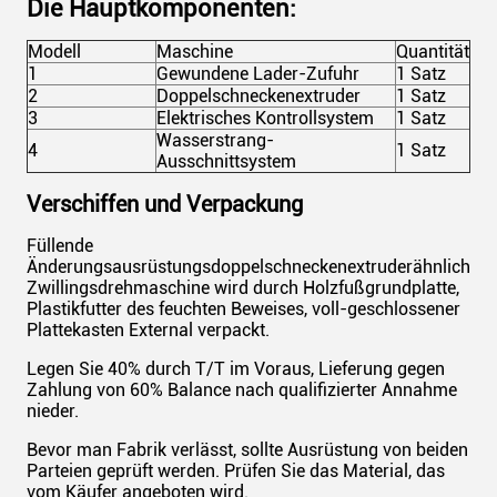
Die Hauptkomponenten:
Modell
Maschine
Quantität
1
Gewundene Lader-Zufuhr
1 Satz
2
Doppelschneckenextruder
1 Satz
3
Elektrisches Kontrollsystem
1 Satz
Wasserstrang-
4
1 Satz
Ausschnittsystem
Verschiffen und Verpackung
Füllende
Änderungsausrüstungsdoppelschneckenextruderähnlichkei
Zwillingsdrehmaschine wird durch Holzfußgrundplatte,
Plastikfutter des feuchten Beweises, voll-geschlossener
Plattekasten External verpackt.
Legen Sie 40% durch T/T im Voraus, Lieferung gegen
Zahlung von 60% Balance nach qualifizierter Annahme
nieder.
Bevor man Fabrik verlässt, sollte Ausrüstung von beiden
Parteien geprüft werden. Prüfen Sie das Material, das
vom Käufer angeboten wird.