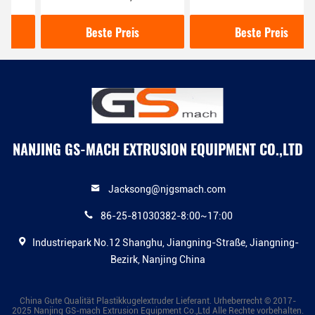
Plastikgranulierer-
Kilowatt EVA mit Wasser-
Maschine
Strang-Kugel-System
Beste Preis
Beste Preis
NANJING GS-MACH EXTRUSION EQUIPMENT CO.,LTD
Jacksong@njgsmach.com
86-25-81030382-8:00~17:00
Industriepark No.12 Shanghu, Jiangning-Straße, Jiangning-
Bezirk, Nanjing China
China Gute Qualität Plastikkugelextruder Lieferant. Urheberrecht © 2017-
2025 Nanjing GS-mach Extrusion Equipment Co.,Ltd Alle Rechte vorbehalten.