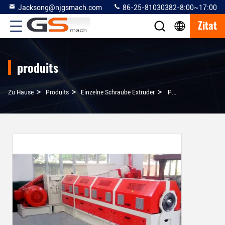
Jacksong@njgsmach.com
86-25-81030382-8:00~17:00
Zitat
produits
>
>
>
Zu Hause
Produits
Einzelne Schraube Extruder
PLC Steuern PVC-Kabel-Extruder-Maschine Mit Wasser-Strang-Pelletisierungs-System