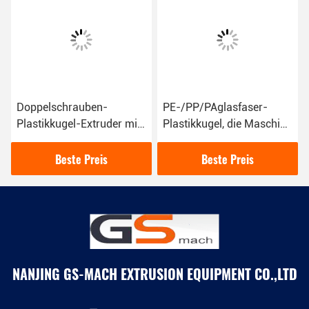
Doppelschrauben-
PE-/PP/PAglasfaser-
Plastikkugel-Extruder mit
Plastikkugel, die Maschine
Unterwasserausschnitt-
30-50 kg/h Kapazitäts-
Pelletisierungs-System
macht
Beste Preis
Beste Preis
NANJING GS-MACH EXTRUSION EQUIPMENT CO.,LTD