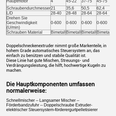
Hauptmotor
4
45-22
37-75
45-75
7
Schraubendurchmesser
21
35,6
50,5
62,4
7
L/D
28-40
28-48
28-64
28-64
2
Drehen Sie
Geschwindigkeit
0-600
0-600
0-600
0-600
0
(U/min)
Schrauben Material
Bimetall
Bimetall
Bimetall
Bimetall
Bi
Doppelschneckenextruder nimmt große Markenteile, in
hohem Grade automatisches Steuersystem an, das
einfach zu benützen und stabile Qualität ist.
Diese Linie hat gute Mischen, Streuungs- und
Verdrängungsleistung, die hilft, hochwertige Kugeln zu
machen.
Die Hauptkomponenten umfassen
normalerweise:
Schnellmischer -- Langsamer Mischer
--
Förderbandzufuhr --
Doppelschraube Extruder-
elektrischer Steuersystem-förderergurtpelletisierer