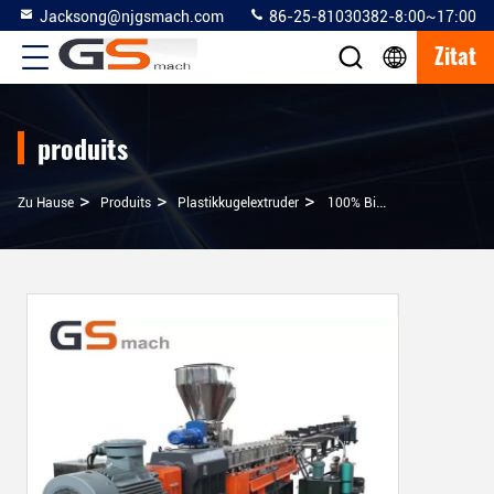
Jacksong@njgsmach.com
86-25-81030382-8:00~17:00
Zitat
produits
>
>
>
Zu Hause
Produits
Plastikkugelextruder
100% Biologisch Abbaubarer Granulierer-Maisstärke-Maschinen-Doppelschneckenextruder