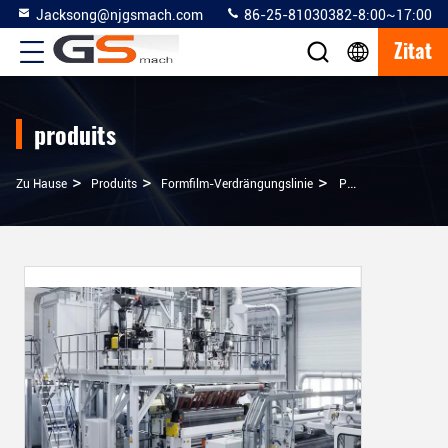
Jacksong@njgsmach.com
86-25-81030382-8:00~17:00
Zitat
produits
>
>
>
Zu Hause
Produits
Formfilm-Verdrängungslinie
PVC-Form-Film-Verdrängungs-Linie Rolle Zu Rollen, Maschinen-Verdrängungs-Laminierung Machend