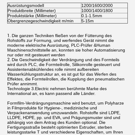
Ausrüstungsmodell
1200/1600/2000
Produktbreite (Millimeter)
1000/1400/1800
Produktstärke (Millimeter)
0.1-1.5mm
Obergrenzegeschwindigkeit m/min
5-15m
1.
Die ganzen Techniken fließen von der Fütterung des
Rohstoffs zur Formung, und werfendes Gerät nimmt die
moderne elektrische Ausrüstung, PLC-Prüfer &Human
Maschinenschnittstelle an, konnten sie hoher Automatisierung
nur oder mit gesteuert werden
2.
Die Geschwindigkeit der Verdrängung und des Formteils
wird durch PLC, die Formteilrolle, Silikonrolle gesteuert und
Assistentenabkühlendes rolle nimmt aufbereiten
Wasserkühlungsstruktur an, es ist gut für das Werfen des
Effektes, die Formteilrollen, die Kupplung den pneumatischen
Prüfer annimmt.
Technologie 3.Electric nehmen berühmte Marke des
International an, es kann passend alle Länder.
Formfilm-Verdrängungsmaschine wird benutzt, um Polyharze
in Filmprodukte für Hygiene-, medizinische und
Verpackenanwendung umzuwandeln. Rohstoffe sind LDPE,
LLDPE, HDPE, pp. und EVA, und Prägungsmuster sind und
abhängig von dem Antrag des Kunden optional. Die
Fertigungsstraße besteht optimierten Extruder, sterben
leistungsstarke T und verschiedene Eigenschaften, um Ihren