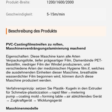
Produkt-Breite:
1200/1600/2000
Geschwindigkeit:
5-15m/min
Beschreibung des Produkts
PVC-Castingfilmstreifen zu rollen,
Maschinenverdrängungslaminierung machend
Eigenschaften: Diese Maschine kann alle Arten
Verpackungsfolie, tiefer prägeartiger Film, Damenbinde PET-
Basisfilm, niedriger Film der Windel produzieren, und
verschiedene Arten der medizinischen Hygiene film.if, welches
die ausdehnenden Einheiten dieser Maschine, breathable
wasserdichter Film begonnen wird, können durch diese
Maschine produziert werden.
Verfahrensprinzip: setzen Sie Plastik- Kugeln in den Extruder
für Schmelze-plasticization→rapid filter→metering
pump→coating mold→forming table→air abkühlendes Gerät
→ Zugkraftgerät → Wicklungsgerät
Maschinenmodelle