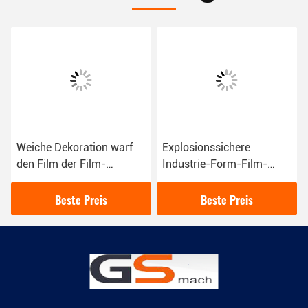
Weiche Dekoration warf
Explosionssichere
den Film der Film-
Industrie-Form-Film-
Verdrängungs-
Verdrängungs-Linie
Maschinen-3D, der 5 -
Ähnlichkeits-Zwillings-
Beste Preis
Beste Preis
Geschwindigkeit 15m/Min
Schrauben-Entwurf
prägt