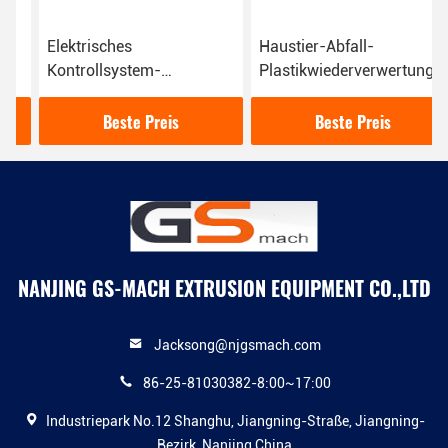
Elektrisches
Haustier-Abfall-
Kontrollsystem-
Plastikwiederverwertungskug
Plastikwiederverwertungsextruder
Maschine PVCs pp.,
mit Körnchen-
überschüssiger
Beste Preis
Beste Preis
Schneidemaschine
Plastikextruder
NANJING GS-MACH EXTRUSION EQUIPMENT CO.,LTD
Jacksong@njgsmach.com
86-25-81030382-8:00~17:00
Industriepark No.12 Shanghu, Jiangning-Straße, Jiangning-
Bezirk, Nanjing China