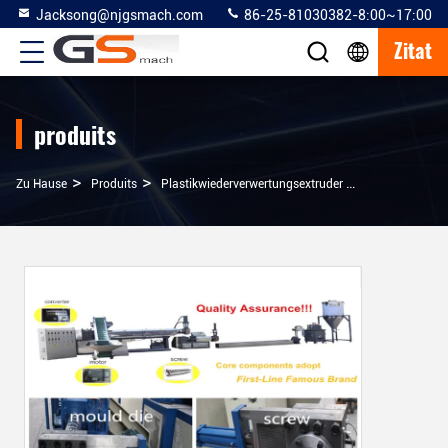
Jacksong@njgsmach.com
86-25-81030382-8:00~17:00
Zitat
produits
>
>
>
Zu Hause
Produits
Plastikwiederverwertungsextruder
Mit Hohem Auss