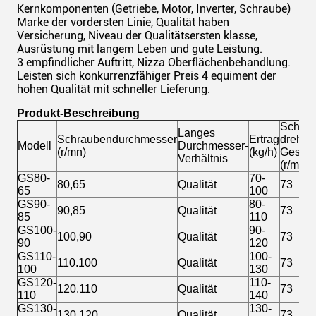
Kernkomponenten (Getriebe, Motor, Inverter, Schraube)
Marke der vordersten Linie, Qualität haben
Versicherung, Niveau der Qualitätsersten klasse,
Ausrüstung mit langem Leben und gute Leistung.
3 empfindlicher Auftritt, Nizza Oberflächenbehandlung.
Leisten sich konkurrenzfähiger Preis 4 equiment der
hohen Qualität mit schneller Lieferung.
Produkt-Beschreibung
Schra
Langes
Schraubendurchmesser
Ertrag
drehen
Modell
Durchmesser-
(r/mn)
(kg/h)
Geschw
Verhältnis
(r/min)
GS80-
70-
80,65
Qualität
73
65
100
GS90-
80-
90,85
Qualität
73
85
110
GS100-
90-
100,90
Qualität
73
90
120
GS110-
100-
110.100
Qualität
73
100
130
GS120-
110-
120.110
Qualität
73
110
140
GS130-
130-
130.120
Qualität
73