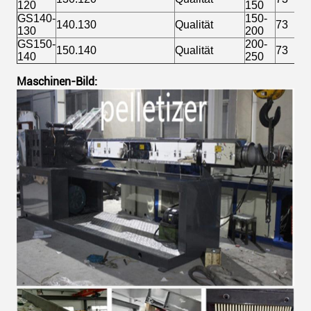
120
150
GS140-
150-
140.130
Qualität
73
130
200
GS150-
200-
150.140
Qualität
73
140
250
Maschinen-Bild: