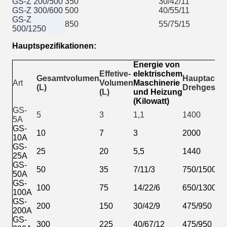
GS-Z 200/500
350
30/42/11
GS-Z 300/600
500
40/55/11
GS-Z
850
55/75/15
500/1250
Hauptspezifikationen:
Energie von
Effetive-
elektrischem
Gesamtvolumen
Hauptachs
Art
Volumen
Maschinerie
(L)
Drehgeschw
(L)
und Heizung
(Kilowatt)
GS-
5
3
1,1
1400
5A
GS-
10
7
3
2000
10A
GS-
25
20
5,5
1440
25A
GS-
50
35
7/11/3
750/1500
50A
GS-
100
75
14/22/6
650/1300
100A
GS-
200
150
30/42/9
475/950
200A
GS-
300
225
40/67/12
475/950