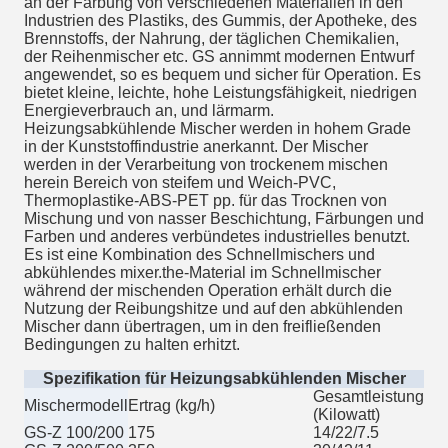
an der Färbung von verschiedenen Materialien in den
Industrien des Plastiks, des Gummis, der Apotheke, des
Brennstoffs, der Nahrung, der täglichen Chemikalien,
der Reihenmischer etc. GS annimmt modernen Entwurf
angewendet, so es bequem und sicher für Operation. Es
bietet kleine, leichte, hohe Leistungsfähigkeit, niedrigen
Energieverbrauch an, und lärmarm.
Heizungsabkühlende Mischer werden in hohem Grade
in der Kunststoffindustrie anerkannt. Der Mischer
werden in der Verarbeitung von trockenem mischen
herein Bereich von steifem und Weich-PVC,
Thermoplastike-ABS-PET pp. für das Trocknen von
Mischung und von nasser Beschichtung, Färbungen und
Farben und anderes verbündetes industrielles benutzt.
Es ist eine Kombination des Schnellmischers und
abkühlendes mixer.the-Material im Schnellmischer
während der mischenden Operation erhält durch die
Nutzung der Reibungshitze und auf den abkühlenden
Mischer dann übertragen, um in den freifließenden
Bedingungen zu halten erhitzt.
Spezifikation für Heizungsabkühlenden Mischer
Gesamtleistung
Mischermodell
Ertrag (kg/h)
(Kilowatt)
GS-Z 100/200
175
14/22/7.5