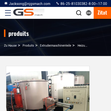
Jacksong@njgsmach.com
86-25-81030382-8:00~17:00
Zitat
produits
>
>
>
Zu Hause
Produits
Extrudermaschinenteile
Heizungsabkühlende Mischer-Mischer-Extruder-Maschinen-Teile Für Kunststoffindustrie