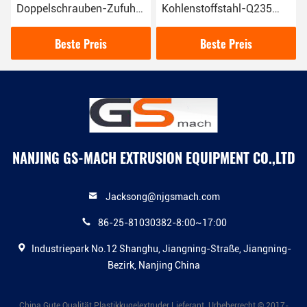
Doppelschrauben-Zufuhr,
Kohlenstoffstahl-Q235
volumetrische Zufuhr mit
zerteilt große Kapazitäts-
ruder
Doppelschneckenextruder
lineares Schüttelsieb
Beste Preis
Beste Preis
GS65
NANJING GS-MACH EXTRUSION EQUIPMENT CO.,LTD
Jacksong@njgsmach.com
86-25-81030382-8:00~17:00
Industriepark No.12 Shanghu, Jiangning-Straße, Jiangning-
Bezirk, Nanjing China
China Gute Qualität Plastikkugelextruder Lieferant. Urheberrecht © 2017-