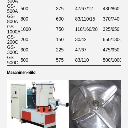
300A
GS-
500
375
47/67/12
430/860
500A
GS-
800
600
83/110/15
370/740
800A
GS-
1000
750
110/160/28
325/650
1000A
GS-
200
150
30/42
650/1300
200C
GS-
300
225
47/67
475/950
300C
GS-
500
575
83/110
500/1000
500C
Maschinen-Bild: