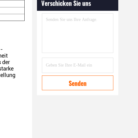
Verschicken Sie uns
h-
eit
 der
starke
ellung
Senden