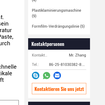
(4)
Plastiklaminierungsmaschine
t.
(9)
sein
Formfilm-Verdrängungslinie
(5)
ratur
Paste,
durch
Kontaktpersonen
Kontaktpersonen:
Mr. Zhang
Tel.:
86-25-81030382-8:00~17:00
chnelle
ikale
ft
Kontaktieren Sie uns jetzt