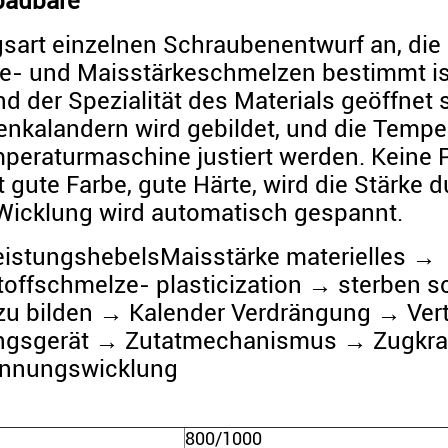
baubare
sart einzelnen Schraubenentwurf an, die
re- und Maisstärkeschmelzen bestimmt is
d der Spezialität des Materials geöffnet 
lenkalandern wird gebildet, und die Tempe
peraturmaschine justiert werden. Keine 
 gute Farbe, gute Härte, wird die Stärke 
Wicklung wird automatisch gespannt.
LeistungshebelsMaisstärke materielles →
toffschmelze- plasticization → sterben s
zu bilden → Kalender Verdrängung → Vert
lungsgerät → Zutatmechanismus → Zugkra
nnungswicklung
800/1000