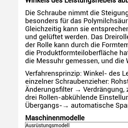
Winkels des Leistungshebels ab
Die Schraube nimmt die Steigung
besonders für das Polymilchsäu
Gleichzeitig kann sie entsprechen
und gelüftet werden. Das Dreirol
der Rolle kann durch die Formtem
die Produktformteiloberfläche hat
die Messuhr gemessen, und die 
Verfahrensprinzip: Winkel- des 
einzelner Schraubenzieher: Rohs
Änderungsfilter → Verdrängung, 
drei Rollen-abkühlende Einstel
Übergangs-→ automatische Spa
Maschinenmodelle
Ausrüstungsmodell