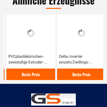
Ähnliche Erzeugnisse
PVCplastikkörnchen-
Delta-Inverter
zweistufige Extruder-
einzeln/Zwillings-
Maschine für niedriger
Schraube, die Extruder mit
Rauch-freies Halogen-
CER-ISO-Bescheinigung
Beste Preis
Beste Preis
Kabel
zusammensetzt