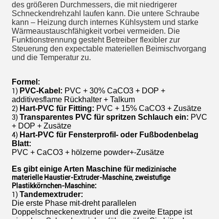
des größeren Durchmessers, die mit niedrigerer
Schneckendrehzahl laufen kann. Die untere Schraube
kann – Heizung durch internes Kühlsystem und starke
Wärmeaustauschfähigkeit vorbei vermeiden. Die
Funktionstrennung gesteht Betreiber flexibler zur
Steuerung den expectable materiellen Beimischvorgang
und die Temperatur zu.
Formel:
PVC-Kabel:
PVC + 30% CaCO3 + DOP +
1)
additivesflame Rückhalter + Talkum
Hart-PVC für Fitting:
PVC + 15% CaCO3 + Zusätze
2)
Transparentes PVC für spritzen Schlauch ein:
PVC
3)
+ DOP + Zusätze
Hart-PVC für Fensterprofil- oder Fußbodenbelag
4)
Blatt:
PVC + CaCO3 + hölzerne powder+-Zusätze
Es gibt einige Arten Maschine für
medizinische
materielle Haustier-Extruder-Maschine, zweistufige
:
Plastikkörnchen-Maschine
Tandemextruder:
1)
Die erste Phase mit-dreht parallelen
Doppelschneckenextruder und die zweite Etappe ist