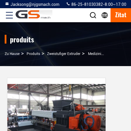
Jacksong@njgsmach.com
86-25-81030382-8:00~17:00
Zitat
produits
>
>
>
Zu Hause
Produits
Zweistufiger Extruder
Medizinische Materielle Haustier-Extruder-Maschine, Zweistufige Plastikkörnchen-Maschine